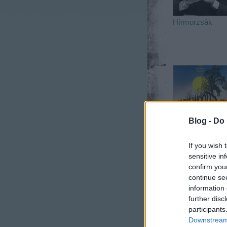
Hírmorzsák
Blog -
Do 
Így született az
Into the Woods
If you wish 
sensitive in
confirm you
continue se
information 
further disc
participants
Downstream 