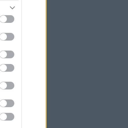
ht Music
tures
dd
oll Along
he Park With George
ods
/Road Show
lak Sondheimről
heim Reference