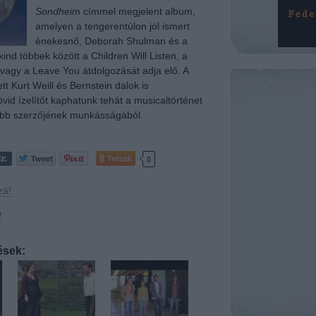
Sondheim
címmel
megjelent album,
amelyen a tengerentúlon jól ismert
énekesnő, Deborah Shulman és a
ind többek között a Children Will Listen, a
agy a Leave You átdolgozását adja elő. A
t Kurt Weill és Bernstein dalok is
vid ízelítőt kaphatunk tehát a musicaltörténet
bb szerzőjének munkásságából.
Tetszik
0
zá!
ó
ések: