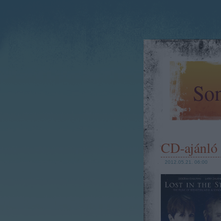
Son
CD-ajánló -
2012.05.21. 06:00