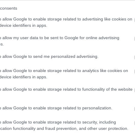
1970 -
Company
consents
1971 -
Follies
o allow Google to enable storage related to advertising like cookies on
1973 -
A Little Nig
evice identifiers in apps.
1976
-
Pacific Over
o allow my user data to be sent to Google for online advertising
1979
-
Sweeney To
s.
1981
-
Merrily We R
to allow Google to send me personalized advertising.
1984
-
Sunday In T
1987
-
Into The Wo
o allow Google to enable storage related to analytics like cookies on
evice identifiers in apps.
1990
-
Assassins
1994
-
Passion
o allow Google to enable storage related to functionality of the website
2003/2008
-
Bounce
o allow Google to enable storage related to personalization.
Külföldi olda
o allow Google to enable storage related to security, including
cation functionality and fraud prevention, and other user protection.
The Stephen Sond
Guide