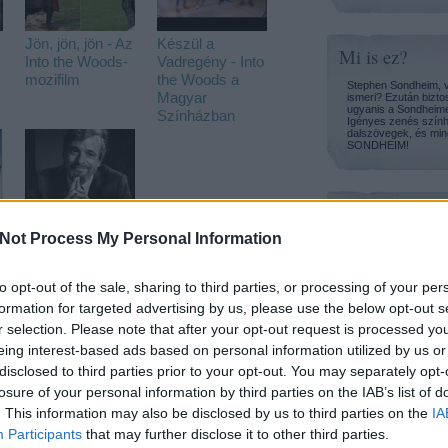
Jön, jön, jön - Az
Készül a
Mi is ez?
Into the Woods-
Vadregény - Into
mozifilm
the Woods a
Stephen Sondheim, v
Magyar
ismeri? Ezután bizto
ugyanis a Sondheime
Színházban
Igényes zenés szính
dalszövegek, és mind
SONDHEIM!
Címkék
Not Process My Personal Information
anyone can whis
A Sweeney Todd
assassins
(
16
)
a funny thing ha
Bécsben
the forum
(
17
)
to opt-out of the sale, sharing to third parties, or processing of your per
a little night musi
ball [michael]
(
10
formation for targeted advertising by us, please use the below opt-out s
broadway
(
12
)
cd ajánló
(
9
)
r selection. Please note that after your opt-out request is processed y
company
(
16
)
eing interest-based ads based on personal information utilized by us or
dalszöveg
(
22
)
doyle [john]
(
7
)
disclosed to third parties prior to your opt-out. You may separately opt-
egy nyári éj mos
follies
(
20
)
losure of your personal information by third parties on the IAB’s list of
into the woods
(
külföldi bemutat
. This information may also be disclosed by us to third parties on the
IA
merrily we roll a
Participants
that may further disclose it to other third parties.
pacific overtures
passion
(
10
)