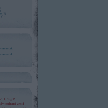
3
)
)
er
(
4
)
s
(
1
)
ommentek
ommentek
-1, 0, Sziget!
elvonultató zenei