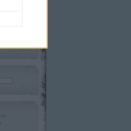
phen Sondheim
eim Society
iew
s
(
1
)
)