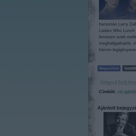
harsonás Larry Zalk
Ladies Who Lunch v
lemezen ezek mellet
meghallgathatók, rö
három legigényese
Szilgyo
|
Szólj hoz
Címkék:
cd ajánl
Ajánlott bejegyz