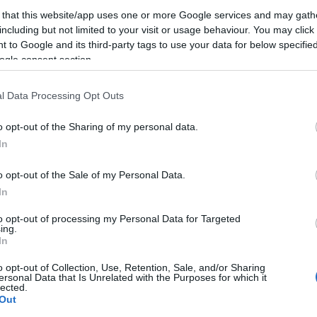
patinkin [mandy]
 that this website/app uses one or more Google services and may gath
peters [bernadet
sondheim magya
including but not limited to your visit or usage behaviour. You may click 
sunday in the pa
sweeney todd
(
4
 to Google and its third-party tags to use your data for below specifi
vadregény
(
5
)
ogle consent section.
west side story
(
Címkefelhő
ckback címe:
l Data Processing Opt Outs
A legfontosab
mtisztelo.blog.hu/api/trackback/id/4529036
o opt-out of the Sharing of my personal data.
művek
In
1954 -
Saturday Ni
abályok
értelmében felhasználói tartalomnak minősülnek, értük a
szolgáltatás technikai
em vállal, azokat nem ellenőrzi. Kifogás esetén forduljon a blog szerkesztőjéhez. Részletek
o opt-out of the Sale of my Personal Data.
datvédelmi tájékoztatóban
.
1957 -
West Side St
Bernstein)
In
ászólások.
1959 -
Gypsy
(zene:
to opt-out of processing my Personal Data for Targeted
ing.
1962 -
A Funny Thi
In
épj be
, vagy
regisztrálj
! ‐
Belépés Facebookkal
Way to the Forum
1964 -
Anyone Can 
o opt-out of Collection, Use, Retention, Sale, and/or Sharing
ersonal Data that Is Unrelated with the Purposes for which it
lected.
1965 -
Do I Hear a 
Rodgers)
Out