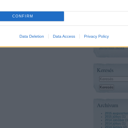
Sondheim.com
CONFIRM
The Quotable Ste
Page
The Stephen Sondh
Data Deletion
Data Access
Privacy Policy
The Sondheim Rev
Sondheim Notes
Keresés
Archívum
2015 augusztu
2015 július
(
1
)
2014 október
(
1
2014 július
(
1
)
2014 június
(
2
)