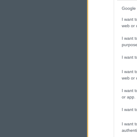
Google 
I want t
web or d
I want t
purpose
I want 
I want t
web or d
I want t
or app.
I want t
I want t
authenti