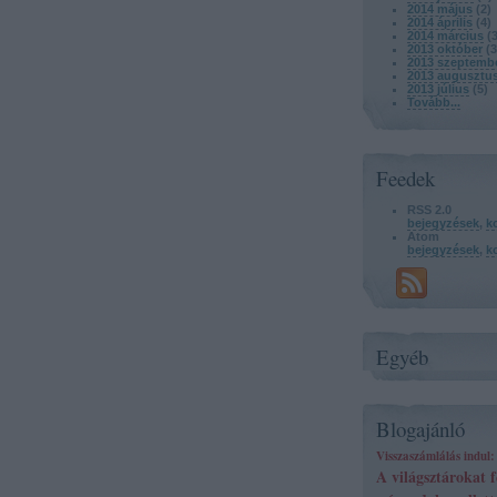
2014 május
(
2
)
2014 április
(
4
)
2014 március
(
2013 október
(
3
2013 szeptemb
2013 augusztu
2013 július
(
5
)
Tovább
...
Feedek
RSS 2.0
bejegyzések
,
k
Atom
bejegyzések
,
k
Egyéb
Blogajánló
Visszaszámlálás indul: 
A világsztárokat f