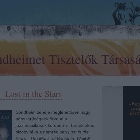
dheimet Tisztelők Társas
 Lost in the Stars
Sondheim zenéje meglehetősen nagy
népszerűségnek örvend a
jazzmuzsikusok körében is. Ennek ékes
bizonyítéka a nemrégiben
Lost in the
Stars - The Music of Benstein, Weill &