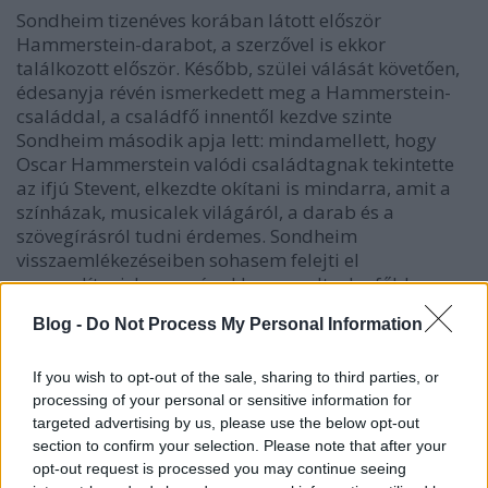
Sondheim tizenéves korában látott először
Hammerstein-darabot, a szerzővel is ekkor
találkozott először. Később, szülei válását követően,
édesanyja révén ismerkedett meg a Hammerstein-
családdal, a családfő innentől kezdve szinte
Sondheim második apja lett: mindamellett, hogy
Oscar Hammerstein valódi családtagnak tekintette
az ifjú Stevent, elkezdte okítani is mindarra, amit a
színházak, musicalek világáról, a darab és a
szövegírásról tudni érdemes. Sondheim
visszaemlékezéseiben sohasem felejti el
megemlíteni, hogy már ekkor az volt a legfőbb
vágya, hogy szövegíró legyen, akárcsak a mestere.
Blog -
Do Not Process My Personal Information
If you wish to opt-out of the sale, sharing to third parties, or
processing of your personal or sensitive information for
targeted advertising by us, please use the below opt-out
section to confirm your selection. Please note that after your
opt-out request is processed you may continue seeing