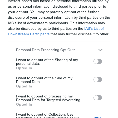
interest-based ads based on personal information utilized by
us or personal information disclosed to third parties prior to
your opt-out. You may separately opt-out of the further
disclosure of your personal information by third parties on the
IAB’s list of downstream participants. This information may
also be disclosed by us to third parties on the
IAB’s List of
Downstream Participants
that may further disclose it to other
third parties.
Please note that this website/app uses one or more Google
Personal Data Processing Opt Outs
services and may gather and store information including but
(A képen jobbról: a fiatal Sondheim és Hammerstein)
not limited to your visit or usage behaviour. You may click to
I want to opt-out of the Sharing of my
personal data.
grant or deny consent to Google and its third-party tags to
Hammerstein Richard Rodgers-szel írt harmadik
Opted In
use your data for below specified purposes in below Google
közös darabja színrevitelében (ez volt a sok
consent section.
I want to opt-out of the Sale of my
szempontból kísérleti műnek számító
Allegro
) első
Personal Data.
igazi fizetéséért (heti 25 dollárért) Sondheim is
Opted In
közreműködött. Jó iskola volt ez a számára,
I want to opt-out of processing my
megtanulhatta, hogyan is állítanak színpadra egy
Personal Data for Targeted Advertising.
darabot a showbiznisz világában.
Opted In
De mit is kapott valójában Sondheim mentorától a
I want to opt-out of Collection, Use,
Retention, Sale, and/or Sharing of my