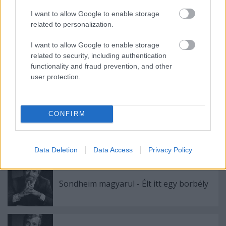
tisztán és szépen mesélj vele arról, mi jár a
I want to allow Google to enable storage
fejedben, ahogy csak tudsz
related to personalization.
I want to allow Google to enable storage
related to security, including authentication
functionality and fraud prevention, and other
user protection.
Címkék:
hammerstein [oscar]
CONFIRM
Ajánlott bejegyzések:
Data Deletion
Data Access
Privacy Policy
Sondheim magyarul - Élt itt egy borbély