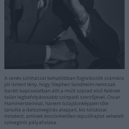
A zenés színházzal behatóbban foglalkozók számára
jól ismert tény, hogy Stephen Sondheim nemcsak
baráti kapcsolatban állt a múlt század első felének
talán legbefolyásosabb színpadi szerzőjével, Oscar
Hammersteinnal, hanem tulajdonképpen tőle
tanulta a dalszövegírás alapjait, kis túlzással
mindent, aminek köszönhetően repülőrajtot vehetett
szövegírói pályafutása.