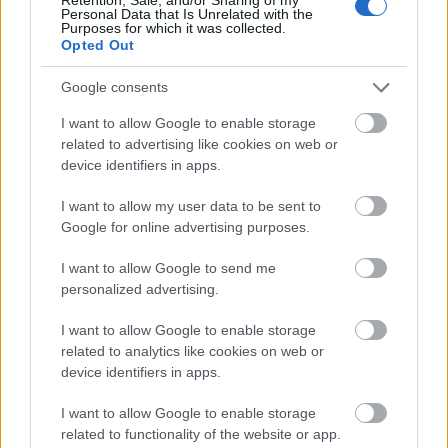
közös gondolkodással töltött hosszú évek alatt?
Personal Data that Is Unrelated with the
Először is, megtanulta, hogyan lehet egy dallal
Purposes for which it was collected.
Opted Out
történetet elmesélni, hogyan kell egy dalt felépíteni,
hogyan kell a rímeket használni, azt, hogy mi számít
Google consents
hatásosnak a színpadon, mire kell figyelni a
karakterizálásnál. És ami talán a legfontosabb: a
I want to allow Google to enable storage
daloknak, akárcsak a zenének és a párbeszédeknek
related to advertising like cookies on web or
mindig fontos dramaturgiai funkciójuk van.
device identifiers in apps.
Zárásként álljon itt Oscar Hammerstein egy
I want to allow my user data to be sent to
gondolata, amelyet Sondheim munkássága során
Google for online advertising purposes.
mindvégig maximálisan szem előtt tartott:
I want to allow Google to send me
personalized advertising.
I want to allow Google to enable storage
Egy jó dal legfontosabb alkotóeleme az
related to analytics like cookies on web or
őszinteség. Legyen a dal csak és kizárólag a
device identifiers in apps.
tiéd. Akármilyen fontos vagy éppen
triviális, neked hinned kell benne. Jöjjön a
I want to allow Google to enable storage
related to functionality of the website or app.
szíved legmélyéről és olyan óvatosan,