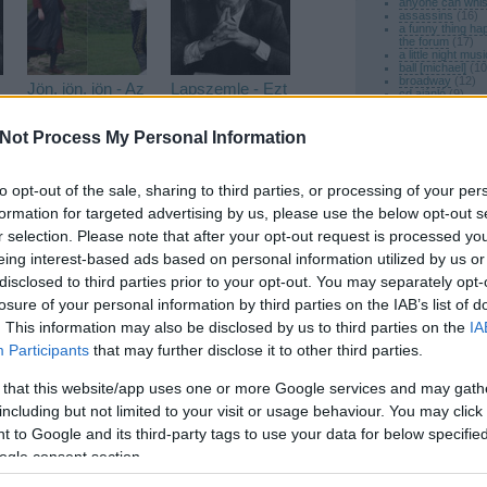
anyone can whis
assassins
(
16
)
a funny thing ha
the forum
(
17
)
a little night musi
ball [michael]
(
10
broadway
(
12
)
Jön, jön, jön - Az
Lapszemle - Ezt
cd ajánló
(
9
)
Into the Woods-
írták a
company
(
16
)
dalszöveg
(
22
)
mozifilm
Vadregény - Into
doyle [john]
(
7
)
Not Process My Personal Information
the Woods-ról
egy nyári éj mos
follies
(
20
)
into the woods
(
külföldi bemutat
to opt-out of the sale, sharing to third parties, or processing of your per
merrily we roll a
formation for targeted advertising by us, please use the below opt-out s
pacific overtures
passion
(
10
)
r selection. Please note that after your opt-out request is processed y
patinkin [mandy]
peters [bernadet
eing interest-based ads based on personal information utilized by us or
sondheim magya
sunday in the pa
disclosed to third parties prior to your opt-out. You may separately opt-
sweeney todd
(
4
Sondheim
losure of your personal information by third parties on the IAB’s list of
vadregény
(
5
)
magyarul -
west side story
(
. This information may also be disclosed by us to third parties on the
IA
Minket őrületbe
Címkefelhő
Participants
that may further disclose it to other third parties.
kergetsz
 that this website/app uses one or more Google services and may gath
ckback címe:
A legfontosab
including but not limited to your visit or usage behaviour. You may click 
művek
 to Google and its third-party tags to use your data for below specifi
ogle consent section.
mtisztelo.blog.hu/api/trackback/id/5578522
1954 -
Saturday Ni