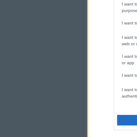
I want t
purpose
I want 
I want t
web or d
I want t
or app.
I want t
I want t
authenti