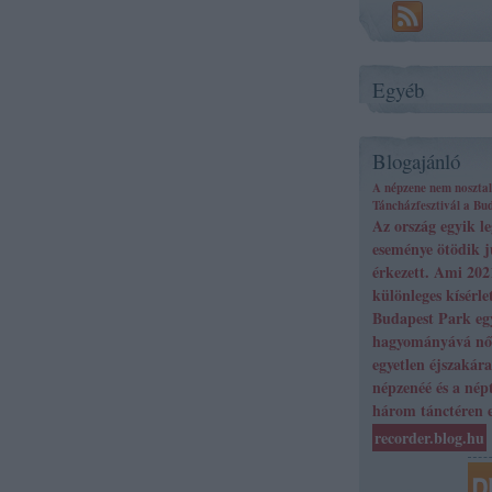
Egyéb
Blogajánló
A népzene nem nosztalg
Táncházfesztivál a Bu
Az ország egyik l
eseménye ötödik 
érkezett. Ami 202
különleges kísérle
Budapest Park egy
hagyományává nőt
egyetlen éjszakára
népzenéé és a népt
három tánctéren e
recorder.blog.hu