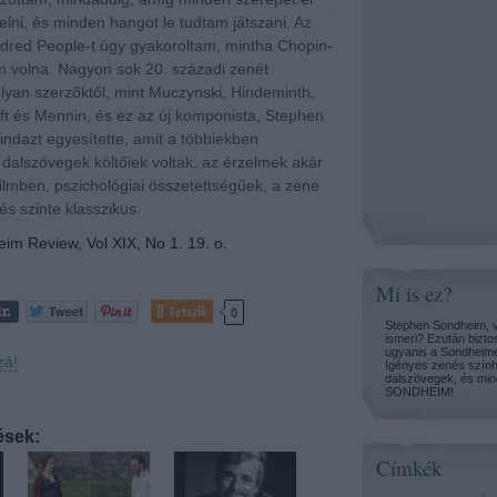
lni, és minden hangot le tudtam játszani. Az
dred People-t úgy gyakoroltam, mintha Chopin-
m volna. Nagyon sok 20. századi zenét
olyan szerzőktől, mint Muczynski, Hindeminth,
ft és Mennin, és ez az új komponista, Stephen
dazt egyesítette, amit a többiekben
 dalszövegek költőiek voltak, az érzelmek akár
 filmben, pszichológiai összetettségűek, a zene
és szinte klasszikus.
im Review, Vol XIX, No 1. 19. o.
Mi is ez?
Tetszik
0
Stephen Sondheim, v
ismeri? Ezután bizto
ugyanis a Sondheime
zá!
Igényes zenés szính
dalszövegek, és mind
SONDHEIM!
ések:
Címkék