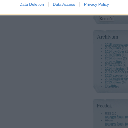
Keresés
Data Deletion
Data Access
Privacy Policy
Archívum
2015 augusztu
2015 július
(
1
)
2014 október
(
1
2014 július
(
1
)
2014 június
(
2
)
2014 május
(
2
)
2014 április
(
4
)
2014 március
(
2013 október
(
3
2013 szeptemb
2013 augusztu
2013 július
(
5
)
Tovább
...
Feedek
RSS 2.0
bejegyzések
,
k
Atom
bejegyzések
,
k