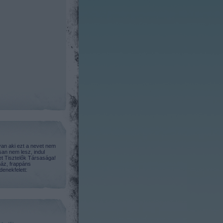
an aki ezt a nevet nem
san nem lesz, indul
t Tisztelők Társasága!
áz, frappáns
enekfelett: