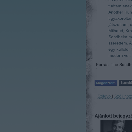
tudtam éneke
Another Hun
t gyakorolta
játszottam, 
Milhaud, Kra
Sondheim min
szerettem. A
egy külföldi
modern volt 
Forrás: The Sondhe
Szilgyo
|
Szólj hoz
Ajánlott bejegyz