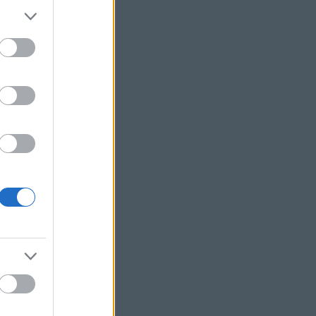
ory
(zene: Leonard
 Jule Styne)
ng Happened on the
Whistle
Waltz?
(zene: Richard
ht Music
tures
dd
oll Along
he Park With George
ods