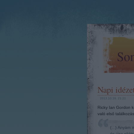
Son
Napi idéze
2013.10.16. 21:21
Ricky Ian Gordon k
való első találkozás
(...) Anyám 
és újra eljá