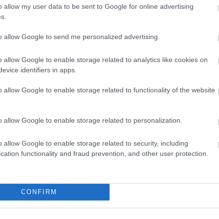
o allow my user data to be sent to Google for online advertising
1990
-
Assassins
s.
1994
-
Passion
to allow Google to send me personalized advertising.
2003/2008
-
Bounce
o allow Google to enable storage related to analytics like cookies on
evice identifiers in apps.
Külföldi olda
o allow Google to enable storage related to functionality of the website
The Stephen Sond
Guide
Sondheim.com
o allow Google to enable storage related to personalization.
The Quotable Ste
Page
o allow Google to enable storage related to security, including
The Stephen Sondh
cation functionality and fraud prevention, and other user protection.
The Sondheim Rev
Sondheim Notes
CONFIRM