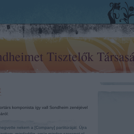
dheimet Tisztelők Társas
t
ortárs komponista így vall Sondheim zenéjével
áról:
megvette nekem a [Company] partitúráját. Újra
tszottam, mindaddig, amíg minden szerepet el