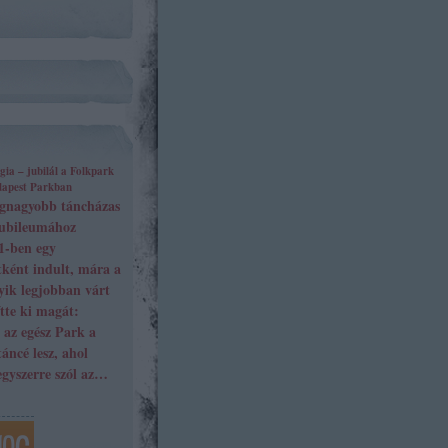
ia – jubilál a Folkpark
dapest Parkban
egnagyobb táncházas
jubileumához
1-ben egy
tként indult, mára a
ik legjobban várt
te ki magát:
 az egész Park a
áncé lesz, ahol
gyszerre szól az…