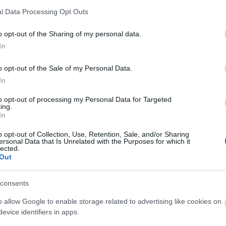
1957 -
West Side St
l Data Processing Opt Outs
Bernstein)
abályok
értelmében felhasználói tartalomnak minősülnek, értük a
szolgáltatás technikai
em vállal, azokat nem ellenőrzi. Kifogás esetén forduljon a blog szerkesztőjéhez. Részletek
datvédelmi tájékoztatóban
.
1959 -
Gypsy
(zene:
o opt-out of the Sharing of my personal data.
In
1962 -
A Funny Thi
ászólások.
Way to the Forum
o opt-out of the Sale of my Personal Data.
1964 -
Anyone Can 
épj be
, vagy
regisztrálj
! ‐
Belépés Facebookkal
In
1965 -
Do I Hear a 
Rodgers)
to opt-out of processing my Personal Data for Targeted
ing.
1970 -
Company
In
1971 -
Follies
o opt-out of Collection, Use, Retention, Sale, and/or Sharing
1973 -
A Little Nig
ersonal Data that Is Unrelated with the Purposes for which it
lected.
1976
-
Pacific Over
Out
1979
-
Sweeney To
consents
1981
-
Merrily We R
o allow Google to enable storage related to advertising like cookies on
1984
-
Sunday In T
evice identifiers in apps.
1987
-
Into The Wo