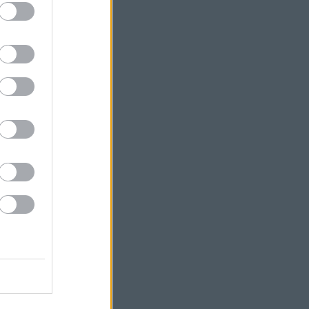
/Road Show
lak Sondheimről
heim Reference
phen Sondheim
eim Society
iew