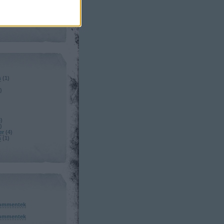
s
(
1
)
)
3
)
)
er
(
4
)
s
(
1
)
ommentek
ommentek