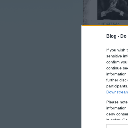
Hírmorzsák
Blog -
Do 
If you wish 
sensitive in
confirm you
continue se
information 
Így született az
further disc
Into the Woods
participants
Downstream 
Please note
A bejegyzés tra
information 
deny consent
in below Go
https://sondhei