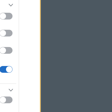
ory
(zene: Leonard
 Jule Styne)
ng Happened on the
Whistle
Waltz?
(zene: Richard
ht Music
tures
dd
oll Along
he Park With George
ods