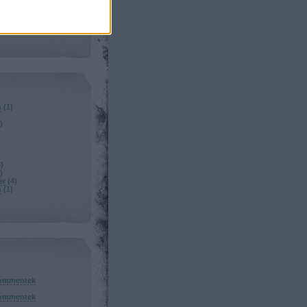
s
(
1
)
)
3
)
)
er
(
4
)
s
(
1
)
ommentek
ommentek