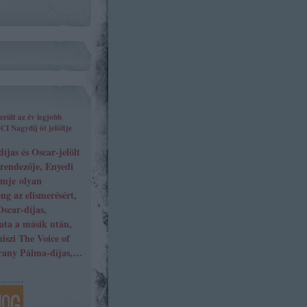
erült az év legjobb
I Nagydíj öt jelöltje
jas és Oscar-jelölt
l rendezője, Enyedi
lmje olyan
ng az elismerésért,
Oscar-díjas,
ata a másik után,
niszi The Voice of
rany Pálma-díjas,…