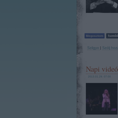
Szilgyo
|
Szólj hoz
Napi videó
2013.01.29. 07:00