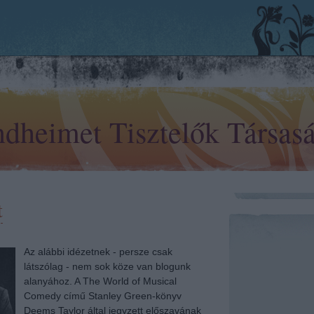
dheimet Tisztelők Társas
t
Az alábbi idézetnek - persze csak
látszólag - nem sok köze van blogunk
alanyához. A The World of Musical
Comedy című Stanley Green-könyv
Deems Taylor által jegyzett előszavának