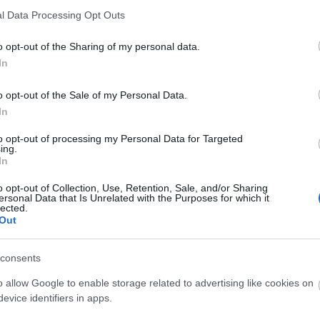
1957 -
West Side St
l Data Processing Opt Outs
Bernstein)
1959 -
Gypsy
(zene:
o opt-out of the Sharing of my personal data.
In
1962 -
A Funny Thi
Way to the Forum
o opt-out of the Sale of my Personal Data.
1964 -
Anyone Can 
In
1965 -
Do I Hear a 
Rodgers)
to opt-out of processing my Personal Data for Targeted
ing.
1970 -
Company
In
1971 -
Follies
o opt-out of Collection, Use, Retention, Sale, and/or Sharing
ersonal Data that Is Unrelated with the Purposes for which it
1973 -
A Little Nig
lected.
Out
1976
-
Pacific Over
1979
-
Sweeney To
consents
1981
-
Merrily We R
o allow Google to enable storage related to advertising like cookies on
1984
-
Sunday In T
evice identifiers in apps.
1987
-
Into The Wo