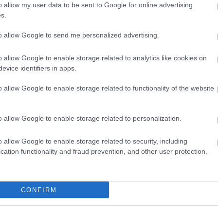
o allow my user data to be sent to Google for online advertising
1990
-
Assassins
s.
1994
-
Passion
to allow Google to send me personalized advertising.
2003/2008
-
Bounce
o allow Google to enable storage related to analytics like cookies on
evice identifiers in apps.
Külföldi olda
o allow Google to enable storage related to functionality of the website
The Stephen Sond
Guide
Sondheim.com
o allow Google to enable storage related to personalization.
The Quotable Ste
Page
o allow Google to enable storage related to security, including
cation functionality and fraud prevention, and other user protection.
The Stephen Sondh
The Sondheim Rev
Sondheim Notes
CONFIRM