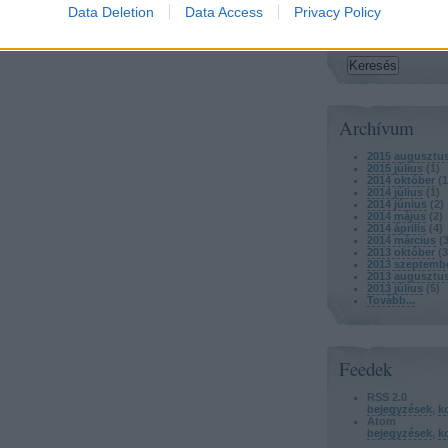
Keresés
Data Deletion
Data Access
Privacy Policy
Archívum
2015 augusztu
2015 július
(
1
)
2014 október
(
1
2014 július
(
1
)
2014 június
(
2
)
2014 május
(
2
)
2014 április
(
4
)
2014 március
(
2013 október
(
3
2013 szeptemb
2013 augusztu
2013 július
(
5
)
Tovább
...
Feedek
RSS 2.0
bejegyzések
,
k
Atom
bejegyzések
,
k