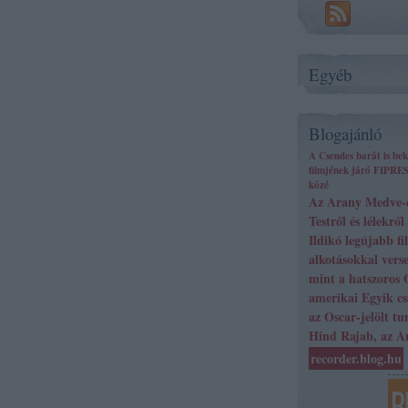
Egyéb
Blogajánló
A Csendes barát is bek
filmjének járó FIPRESC
közé
Az Arany Medve-dí
Testről és lélekrő
Ildikó legújabb fi
alkotásokkal verse
mint a hatszoros 
amerikai Egyik cs
az Oscar-jelölt tu
Hind Rajab, az A
recorder.blog.hu