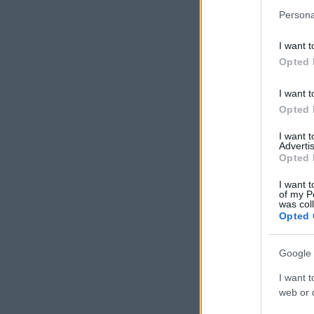
Persona
I want t
Opted 
I want t
Opted 
I want 
Advertis
Opted 
I want t
of my P
was col
Opted 
Google 
I want t
web or d