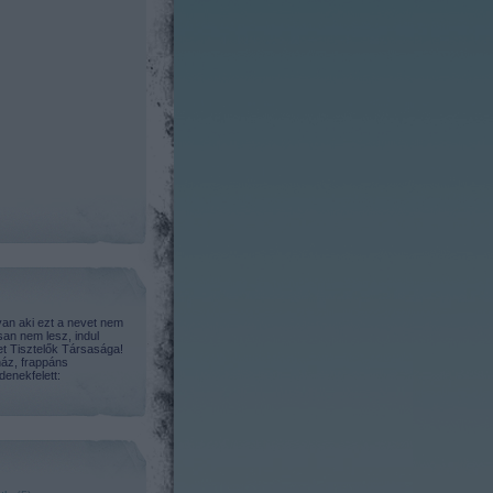
an aki ezt a nevet nem
san nem lesz, indul
t Tisztelők Társasága!
áz, frappáns
enekfelett: