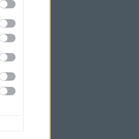
/Road Show
lak Sondheimről
heim Reference
phen Sondheim
eim Society
iew