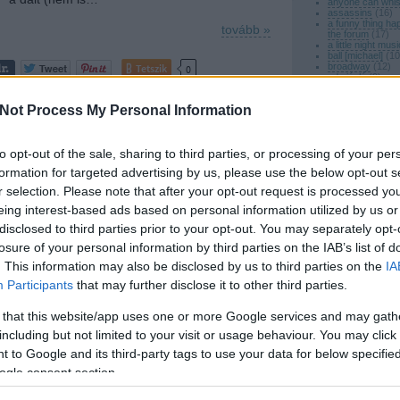
anyone can whis
assassins
(
16
)
a funny thing ha
tovább »
the forum
(
17
)
a little night musi
ball [michael]
(
10
broadway
(
12
)
Tetszik
0
cd ajánló
(
9
)
company
(
16
)
dalszöveg
(
22
)
zá!
Not Process My Personal Information
doyle [john]
(
7
)
egy nyári éj mos
follies
(
20
)
 woods
into the woods
(
to opt-out of the sale, sharing to third parties, or processing of your per
külföldi bemutat
merrily we roll a
formation for targeted advertising by us, please use the below opt-out s
pacific overtures
passion
(
10
)
r selection. Please note that after your opt-out request is processed y
patinkin [mandy]
peters [bernadet
eing interest-based ads based on personal information utilized by us or
sondheim magya
disclosed to third parties prior to your opt-out. You may separately opt-
sunday in the pa
sweeney todd
(
4
losure of your personal information by third parties on the IAB’s list of
vadregény
(
5
)
west side story
(
. This information may also be disclosed by us to third parties on the
IA
Címkefelhő
Participants
that may further disclose it to other third parties.
 that this website/app uses one or more Google services and may gath
A legfontosab
including but not limited to your visit or usage behaviour. You may click 
 to Google and its third-party tags to use your data for below specifi
művek
ogle consent section.
1954 -
Saturday Ni