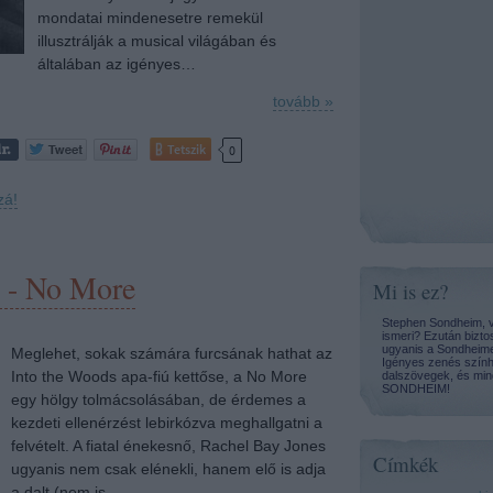
mondatai mindenesetre remekül
illusztrálják a musical világában és
általában az igényes…
tovább »
Tetszik
0
zá!
 - No More
Mi is ez?
Stephen Sondheim, v
ismeri? Ezután bizto
ugyanis a Sondheime
Meglehet, sokak számára furcsának hathat az
Igényes zenés szính
Into the Woods apa-fiú kettőse, a No More
dalszövegek, és mind
SONDHEIM!
egy hölgy tolmácsolásában, de érdemes a
kezdeti ellenérzést lebirkózva meghallgatni a
felvételt. A fiatal énekesnő, Rachel Bay Jones
Címkék
ugyanis nem csak elénekli, hanem elő is adja
a dalt (nem is…