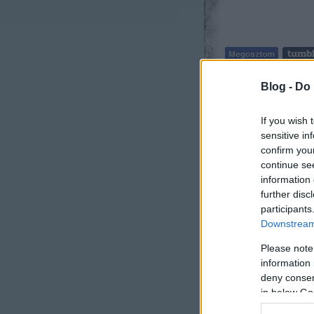
Szilgyo
|
Szólj hoz
Blog -
Do 
Címkék:
into the
If you wish 
sensitive in
confirm you
continue se
information 
further disc
participants
Downstream 
Please note
information 
deny consent
in below Go