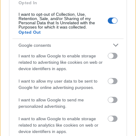
Opted In
I want to opt-out of Collection, Use,
Retention, Sale, and/or Sharing of my
Personal Data that Is Unrelated with the
Purposes for which it was collected.
Opted Out
Azon kevesek számára pedig, akik még hírből sem
ismerik a darabot,
ITT
található egy afféle
Google consents
gyorstalpaló Sondheim egyik legismertebb
I want to allow Google to enable storage
musicaljéről, amelyet cseppet sem mellékesen a
related to advertising like cookies on web or
némiképp megtévesztő Vadregény címmel a Magyar
device identifiers in apps.
Színház is bemutatott a közelmúltban.
I want to allow my user data to be sent to
Az előadásról kritikák is olvashatók például
ITT
vagy
Google for online advertising purposes.
ITT
.
I want to allow Google to send me
personalized advertising.
I want to allow Google to enable storage
related to analytics like cookies on web or
device identifiers in apps.