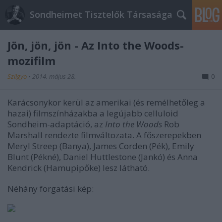
Sondheimet Tisztelők Társasága
Jön, jön, jön - Az Into the Woods-
mozifilm
Szilgyo
•
2014. május 28.
0
Karácsonykor kerül az amerikai (és remélhetőleg a
hazai) filmszínházakba a legújabb celluloid
Sondheim-adaptáció, az
Into the Woods
Rob
Marshall rendezte filmváltozata. A főszerepekben
Meryl Streep (Banya), James Corden (Pék), Emily
Blunt (Pékné), Daniel Huttlestone (Jankó) és Anna
Kendrick (Hamupipőke) lesz látható.
Néhány forgatási kép: