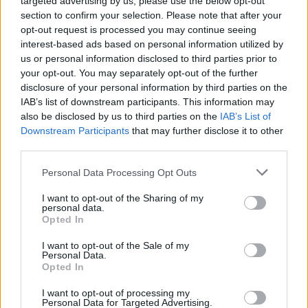
targeted advertising by us, please use the below opt-out
Az izgalmak fokozására ugyan nem igazán
section to confirm your selection. Please note that after your
alkalmas, de azért itt van egy (meglehet, rajongók
opt-out request is processed you may continue seeing
által összetákolt) rövid ízelítő, hogy mi várhat ránk a
interest-based ads based on personal information utilized by
mozitermek sötétjében:
us or personal information disclosed to third parties prior to
your opt-out. You may separately opt-out of the further
disclosure of your personal information by third parties on the
IAB’s list of downstream participants. This information may
also be disclosed by us to third parties on the
IAB’s List of
Downstream Participants
that may further disclose it to other
third parties.
Please note that this website/app uses one or more Google
Personal Data Processing Opt Outs
services and may gather and store information including but
not limited to your visit or usage behaviour. You may click to
I want to opt-out of the Sharing of my
personal data.
grant or deny consent to Google and its third-party tags to
Opted In
use your data for below specified purposes in below Google
consent section.
I want to opt-out of the Sale of my
Personal Data.
Opted In
I want to opt-out of processing my
Personal Data for Targeted Advertising.