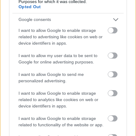
Purposes for which it was collected.
Opted Out
Google consents
I want to allow Google to enable storage
related to advertising like cookies on web or
device identifiers in apps.
I want to allow my user data to be sent to
Google for online advertising purposes.
I want to allow Google to send me
personalized advertising.
Egy dal anatómiája - Free
Szilgyo
•
2012. október 09.
0
I want to allow Google to enable storage
related to analytics like cookies on web or
device identifiers in apps.
Can you see me being equal with mycountrymen?
Can you see me being Pseudolus thecitizen?
I want to allow Google to enable storage
Meglehet, a Comedy Tonight rántotta össze igazán a
related to functionality of the website or app.
darabot, ám azért mégsem lehet véletlen, hogy
Mandy Patinkin épp ezt a dalt énekelte fel