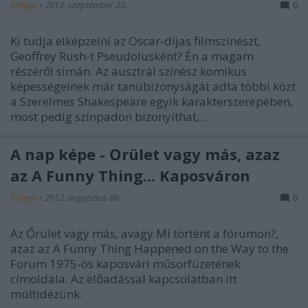
Szilgyo
•
2012. szeptember 20.
0
Ki tudja elképzelni az Oscar-díjas filmszínészt,
Geoffrey Rush-t Pseudolusként? Én a magam
részéről simán. Az ausztrál színész komikus
képességeinek már tanúbizonyságát adta többi közt
a Szerelmes Shakespeare egyik karakterszerepében,
most pedig színpadon bizonyíthat,…
A nap képe - Őrület vagy más, azaz
az A Funny Thing... Kaposváron
Szilgyo
•
2012. augusztus 06.
0
Az Őrület vagy más, avagy Mi történt a fórumon?,
azaz az A Funny Thing Happened on the Way to the
Forum 1975-ös kaposvári műsorfüzetének
címoldala. Az előadással kapcsolatban itt
múltidézünk.