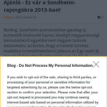
Ajánló - Ez vár a Sondheim-
rajongókra 2013-ban!
Szilgyo
•
2013. január 02.
2
Boldog, Sondheim-premierekben gazdag új
esztendőt kívánunk! Sajnos közelgő magyarországi
bemutatókról egyelőre nem nagyon tudunk
beszámolni, az biztos, hogy a Centrál Színház
továbbra is rendíthetetlenül játssza az Egy nyári éj
mosolyát (következő időpontok: január 13. és…
Blog -
Do Not Process My Personal Information
If you wish to opt-out of the sale, sharing to third parties, or
processing of your personal or sensitive information for
targeted advertising by us, please use the below opt-out
section to confirm your selection. Please note that after your
opt-out request is processed you may continue seeing
interest-based ads based on personal information utilized by