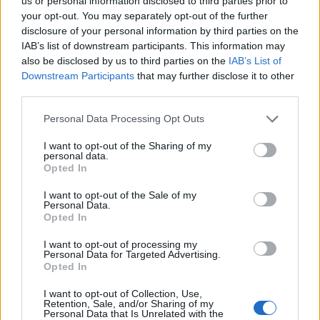
us or personal information disclosed to third parties prior to
your opt-out. You may separately opt-out of the further
disclosure of your personal information by third parties on the
IAB’s list of downstream participants. This information may
also be disclosed by us to third parties on the
IAB’s List of
Downstream Participants
that may further disclose it to other
third parties.
A nap képe(i) - Az A Funny Thing...
Please note that this website/app uses one or more Google
Ausztráliában
Personal Data Processing Opt Outs
services and may gather and store information including but
Szilgyo
not limited to your visit or usage behaviour. You may click to
•
I want to opt-out of the Sharing of my
2012. november 14.
0
personal data.
grant or deny consent to Google and its third-party tags to
Opted In
use your data for below specified purposes in below Google
Mint ahogyan már korábban ígértük, beszámolunk
consent section.
I want to opt-out of the Sale of my
az A Funny Thing Happened on the Way to the
Personal Data.
Forum ausztráliai előadásairól - ezúttal képekben. A
Opted In
darab december 16-áig látható a melbourne-i Her
Majesty's Theatre-ben. Bónuszként pedig egy rövid
I want to opt-out of processing my
Personal Data for Targeted Advertising.
videó: Képek:…
Opted In
I want to opt-out of Collection, Use,
Retention, Sale, and/or Sharing of my
Personal Data that Is Unrelated with the