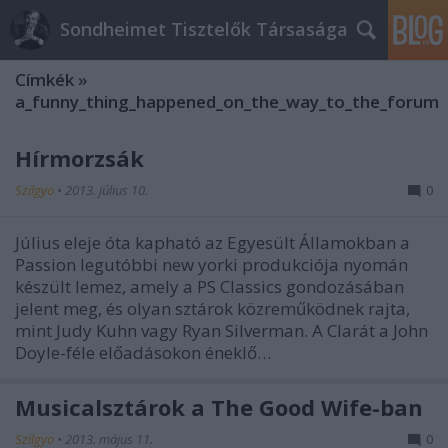
Sondheimet Tisztelők Társasága
Címkék
»
a_funny_thing_happened_on_the_way_to_the_forum
Hírmorzsák
Szilgyo
•
2013. július 10.
0
Július eleje óta kapható az Egyesült Államokban a
Passion legutóbbi new yorki produkciója nyomán
készült lemez, amely a PS Classics gondozásában
jelent meg, és olyan sztárok közreműködnek rajta,
mint Judy Kuhn vagy Ryan Silverman. A Clarát a John
Doyle-féle előadásokon éneklő…
Musicalsztárok a The Good Wife-ban
Szilgyo
•
2013. május 11.
0