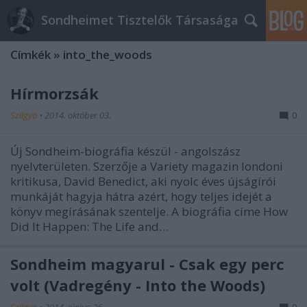
Sondheimet Tisztelők Társasága
Címkék
»
into_the_woods
Hírmorzsák
Szilgyo
•
2014. október 03.
0
Új Sondheim-biográfia készül - angolszász
nyelvterületen. Szerzője a Variety magazin londoni
kritikusa, David Benedict, aki nyolc éves újságírói
munkáját hagyja hátra azért, hogy teljes idejét a
könyv megírásának szentelje. A biográfia címe How
Did It Happen: The Life and…
Sondheim magyarul - Csak egy perc
volt (Vadregény - Into the Woods)