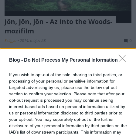
Jön, jön, jön - Az Into the Woods-
mozifilm
Szilgyo
•
2014. május 28.
0
Karácsonykor kerül az amerikai (és remélhetőleg a
Blog -
Do Not Process My Personal Information
hazai) filmszínházakba a legújabb celluloid
Sondheim-adaptáció, az Into the Woods Rob
If you wish to opt-out of the sale, sharing to third parties, or
Marshall rendezte filmváltozata. A főszerepekben
processing of your personal or sensitive information for
Meryl Streep (Banya), James Corden (Pék), Emily
targeted advertising by us, please use the below opt-out
Blunt (Pékné), Daniel Huttlestone (Jankó) és Anna…
section to confirm your selection. Please note that after your
opt-out request is processed you may continue seeing
Lapszemle - Ezt írták a Vadregény -
interest-based ads based on personal information utilized by
us or personal information disclosed to third parties prior to
Into the Woods-ról
your opt-out. You may separately opt-out of the further
Szilgyo
•
2014. május 12.
0
disclosure of your personal information by third parties on the
IAB’s list of downstream participants. This information may