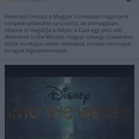
Szilgyo
•
2014. június 26.
0
Holecskó Orsolya a Magyar Színházban nagyszerű
színpadi pillanattá varázsolta, de önmagában,
olvasva is megállja a helyét: a Csak egy perc volt
(Moments in the Woods) magyar szövege (Galambos
Attila munkája) valódi telitalálat, minden bizonnyal
az egyik legszellemesebb…