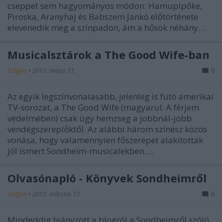
cseppet sem hagyományos módon: Hamupipőke,
Piroska, Aranyhaj és Babszem Jankó előtörténete
elevenedik meg a színpadon, ám a hősök néhány…
Musicalsztárok a The Good Wife-ban
Szilgyo
•
2013. május 11.
0
Az egyik legszínvonalasabb, jelenleg is futó amerikai
TV-sorozat, a The Good Wife (magyarul: A férjem
védelmében) csak úgy hemzseg a jobbnál-jobb
vendégszereplőktől. Az alábbi három színész közös
vonása, hogy valamennyien főszerepet alakítottak
jól ismert Sondheim-musicalekben.…
Olvasónapló - Könyvek Sondheimről
Szilgyo
•
2013. március 17.
0
Mindeddig hiányzott a blogról a Sondheimről szóló