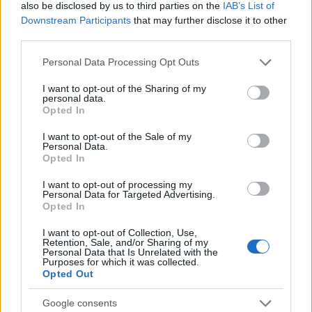
also be disclosed by us to third parties on the
IAB’s List of
2014. április 26-án mutatták be a Magyar
Downstream Participants
that may further disclose it to other
Színházban a Vadregény - Into the Woods-ot. A
third parties.
premierről szóló kritikákból szemezgetünk: "(...) aki
mégis veszi a bátorságot, hogy beüljön, készüljön rá,
Please note that this website/app uses one or more Google
Personal Data Processing Opt Outs
hogy Piroska és a Farkas, a Banya és a többiek a
services and may gather and store information including but
saját, privát…
not limited to your visit or usage behaviour. You may click to
I want to opt-out of the Sharing of my
personal data.
grant or deny consent to Google and its third-party tags to
Opted In
use your data for below specified purposes in below Google
Sondheim és Vadregény szócikkek a
consent section.
I want to opt-out of the Sale of my
Wikin
Personal Data.
Opted In
Szilgyo
•
2014. április 24.
0
I want to opt-out of processing my
Personal Data for Targeted Advertising.
Két, Sondheimmel kapcsolatos magyar nyelvű
Opted In
szócikkel bővült a Wikipédia, a Vadregény - Into the
I want to opt-out of Collection, Use,
Woods premierjéhez időzítve. A szerzőről szóló ITT
Retention, Sale, and/or Sharing of my
található, a Vadregényről pedig ITT olvasható
Personal Data that Is Unrelated with the
Purposes for which it was collected.
bőséges információ.
Opted Out
Google consents