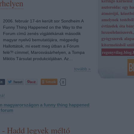
rhelyen
keringő karneusz
aszteroida: egy ha
átmérőjű, kőzetbőr
amelynek testéből
2006. február 17-én került sor Sondheim A
évtizedek óta bán
Funny Thing Happened on the Way to the
luxusélelmiszerek
Forum című zenés vígjátékának második
gyógyszerek alap
magyar nyelvű bemutatójára, mégpedig
kitermelésből szü
Hallottátok, mi esett meg útban a Fórum
regenyvilag.blog.
felé?! címmel, Marosvásárhelyen, a Tompa
Miklós Társulat produkciójában. Az…
tovább »
Tetszik
0
zá!
m magyarországon
a funny thing happened
e forum
 - Hadd legyek méltó