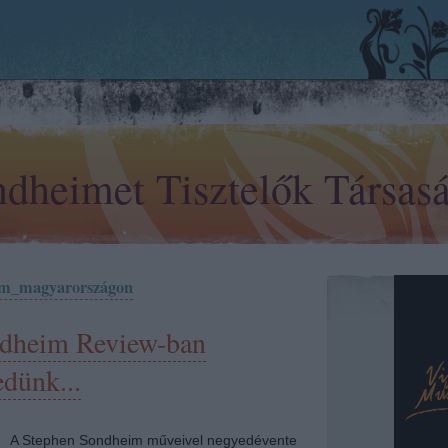
dheimet Tisztelők Társas
im_magyarországon
dheim Review-ban
dünk...
A Stephen Sondheim műveivel negyedévente