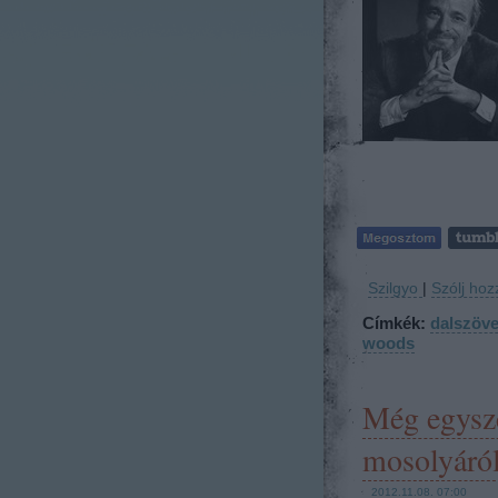
Szilgyo
|
Szólj hoz
Címkék:
dalszöv
woods
Még egysze
mosolyáró
2012.11.08. 07:00