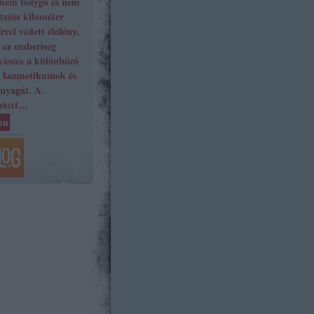
 nem bolygó és nem
tszáz kilométer
rel védett élőlény,
 az emberiség
yássza a különböző
, kozmetikumok és
anyagát. A
letett…
hu