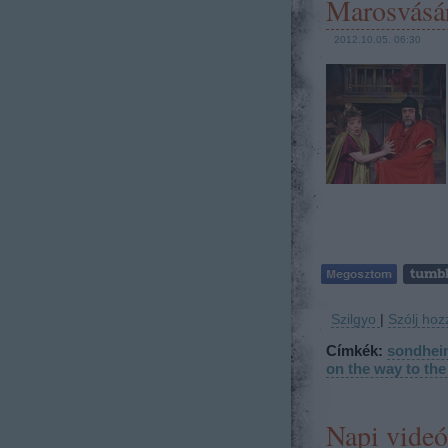
Marosvásá
2012.10.05. 06:30
Szilgyo
|
Szólj hoz
Címkék:
sondhei
on the way to th
Napi videó