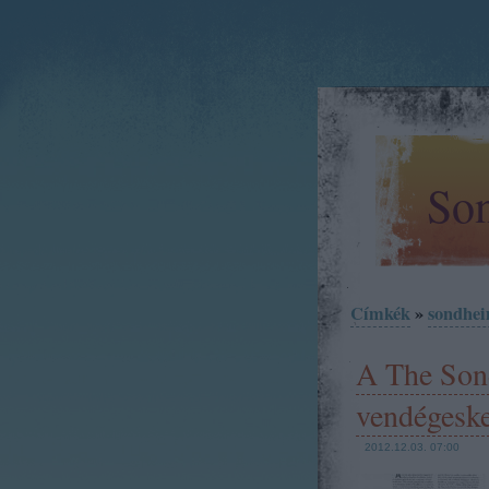
Son
Címkék
»
sondhe
A The Son
vendégeske
2012.12.03. 07:00