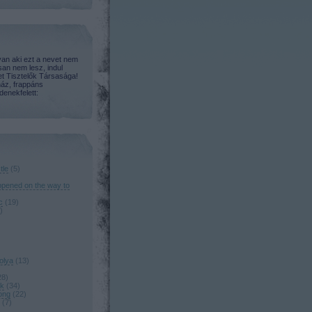
an aki ezt a nevet nem
san nem lesz, indul
t Tisztelők Társasága!
áz, frappáns
enekfelett:
tle
(
5
)
ppened on the way to
c
(
19
)
)
olya
(
13
)
28
)
ók
(
34
)
long
(
22
)
(
7
)