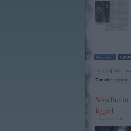
Szilgyo
|
Szólj hoz
Címkék:
sondhei
Sondheim 
figyel
2012.11.12. 06:30