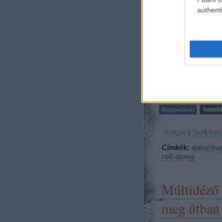
authenti
Szilgyo
|
Szólj hoz
Címkék:
dalszöv
roll along
Múltidéző 
meg útban 