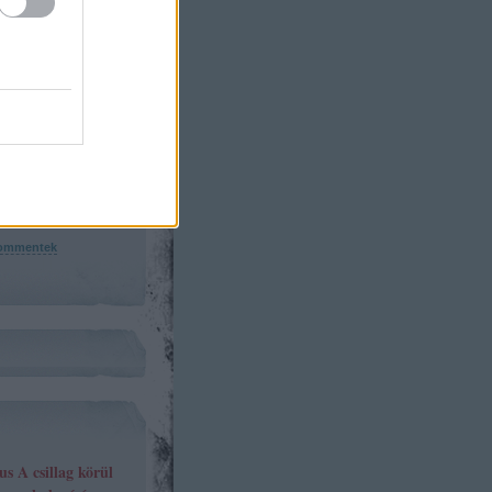
3
)
)
er
(
4
)
s
(
1
)
ommentek
ommentek
s A csillag körül