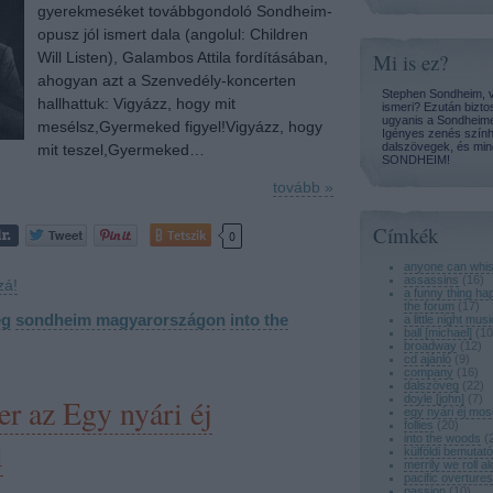
gyerekmeséket továbbgondoló Sondheim-
opusz jól ismert dala (angolul: Children
Will Listen), Galambos Attila fordításában,
Mi is ez?
ahogyan azt a Szenvedély-koncerten
Stephen Sondheim, v
hallhattuk: Vigyázz, hogy mit
ismeri? Ezután bizto
ugyanis a Sondheime
mesélsz,Gyermeked figyel!Vigyázz, hogy
Igényes zenés szính
dalszövegek, és mind
mit teszel,Gyermeked…
SONDHEIM!
tovább »
Címkék
Tetszik
0
anyone can whis
assassins
(
16
)
zá!
a funny thing ha
the forum
(
17
)
eg
sondheim magyarországon
into the
a little night musi
ball [michael]
(
10
broadway
(
12
)
cd ajánló
(
9
)
company
(
16
)
dalszöveg
(
22
)
r az Egy nyári éj
doyle [john]
(
7
)
egy nyári éj mos
follies
(
20
)
into the woods
(
l
külföldi bemutat
merrily we roll a
pacific overtures
passion
(
10
)