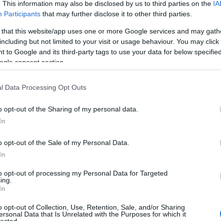
1970 -
Company
. This information may also be disclosed by us to third parties on the
IA
Participants
that may further disclose it to other third parties.
1971 -
Follies
Egy Sondheim-előadás, amelyre még a hazai
színházi szakma is alig-alig emlékszik:
 that this website/app uses one or more Google services and may gath
1973 -
A Little Nig
negyedszázaddal ezelőtt, 1987-ben a Pesti
including but not limited to your visit or usage behaviour. You may click 
1976
-
Pacific Over
Vigadóban tartották a Merrily We Roll Along
 to Google and its third-party tags to use your data for below specifi
magyarországi premierjét Vidáman gördülünk
ogle consent section.
1979
-
Sweeney To
tovább címmel. A darab tulajdonképpen egy
1981
-
Merrily We R
fordított…
l Data Processing Opt Outs
1984
-
Sunday In T
tovább »
o opt-out of the Sharing of my personal data.
1987
-
Into The Wo
Tetszik
In
0
1990
-
Assassins
zá!
o opt-out of the Sale of my Personal Data.
1994
-
Passion
In
m magyarországon
merrily we roll along
2003/2008
-
Bounce
to opt-out of processing my Personal Data for Targeted
ing.
 - Míg csak új nap vár
In
Külföldi olda
o opt-out of Collection, Use, Retention, Sale, and/or Sharing
The Stephen Sond
ersonal Data that Is Unrelated with the Purposes for which it
Guide
A 2007-es, Művészetek Palotájában
lected.