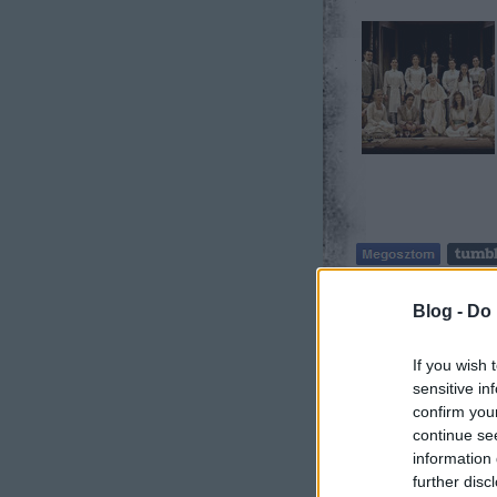
Szilgyo
|
Szólj hoz
Blog -
Do 
Címkék:
egy nyár
magyarországon
If you wish 
sensitive in
confirm you
Múltidéző
continue se
information 
tovább
further disc