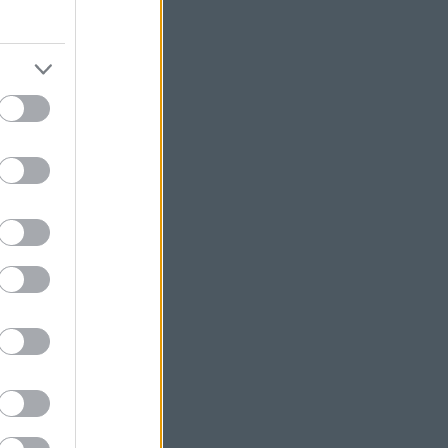
phen Sondheim
eim Society
iew
s
(
1
)
)