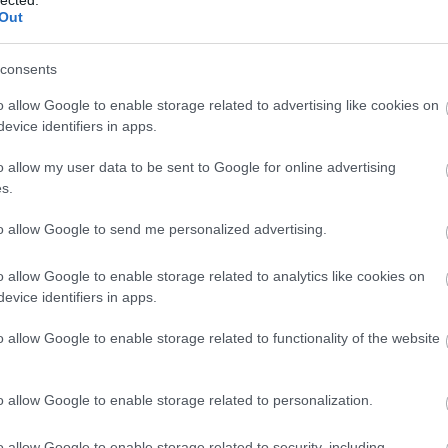
Out
rendezett Szenvedély című Sondheim-
Sondheim.com
koncert egyik részlete, a Míg csak új nap
The Quotable Ste
vár (Not a Day Goes By), a Merrily We
consents
Page
Roll Along című darabból, Mahó Andrea
előadásában. A dal magyar szövege ITT
The Stephen Sondh
o allow Google to enable storage related to advertising like cookies on
található.
evice identifiers in apps.
The Sondheim Rev
tovább »
o allow my user data to be sent to Google for online advertising
Sondheim Notes
s.
Tetszik
0
to allow Google to send me personalized advertising.
Keresés
zá!
o allow Google to enable storage related to analytics like cookies on
m magyarországon
merrily we roll along
evice identifiers in apps.
agyarul - Míg csak új nap
o allow Google to enable storage related to functionality of the website
Archívum
2015 augusztu
o allow Google to enable storage related to personalization.
2015 július
(
1
)
2014 október
(
1
2014 július
(
1
)
A Merrily We Roll Along című 1981-es
2014 június
(
2
)
o allow Google to enable storage related to security, including