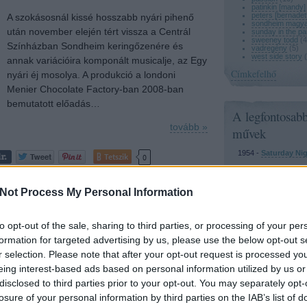
patinkin [mandy]
peters [bernadet
A szokásosnál kissé hosszabb nyári pihenő
sondheim magya
után november elején tért vissza a Centrál
sunday in the pa
sweeney todd
(
4
Színházban Sondheim keringőzenére és
vadregény
(
5
)
west side story
(
annak variációira komponált musicalje, az Egy
Címkefelhő
nyári éj mosolya. A produkció a londoni
Menier Chocolate Factory-ban 2008-ban
bemutatott előadás…
A legfontosab
tovább »
művek
1954 -
Saturday Ni
Tetszik
0
1957 -
West Side St
Bernstein)
zá!
Not Process My Personal Information
1959 -
Gypsy
(zene:
i éj mosolya
a little night music
sondheim
to opt-out of the sale, sharing to third parties, or processing of your per
1962 -
A Funny Thi
Way to the Forum
formation for targeted advertising by us, please use the below opt-out s
r selection. Please note that after your opt-out request is processed y
1964 -
Anyone Can 
 - Vidáman gördülünk
eing interest-based ads based on personal information utilized by us or
1965 -
Do I Hear a 
disclosed to third parties prior to your opt-out. You may separately opt-
Rodgers)
losure of your personal information by third parties on the IAB’s list of